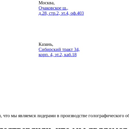
Москва,
Очаковское ш.,
д.28, стр.2, эт.4, оф.403
Казань,
Сибирский тракт 34,
корп. 4, эт.2, каб.18
и, что мы являемся лидерами в производстве голографического о