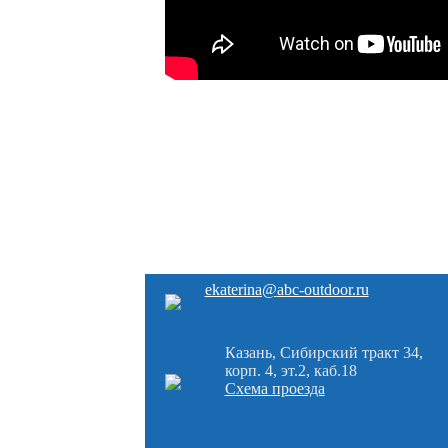
ekaterina@abc-outdoor.ru
Казань, Сибирский тракт 34,
корп. 4, эт.2, каб.18
Схема проезда