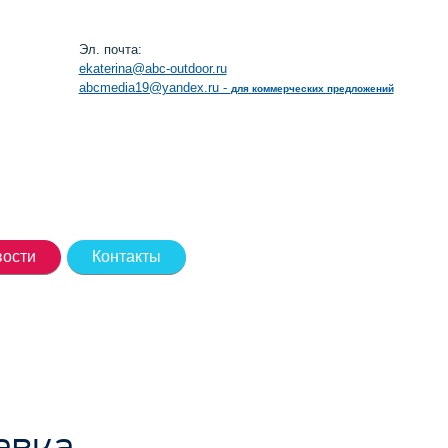
Эл. почта:
ekaterina@abc-outdoor.ru
abcmedia19@yandex.ru -
для коммерческих предложений
ости
Контакты
авка