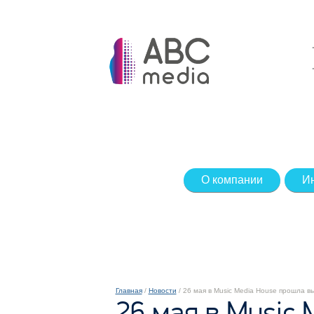
О компании
И
Главная
/
Новости
/ 26 мая в Music Media House прошла 
26 мая в Music