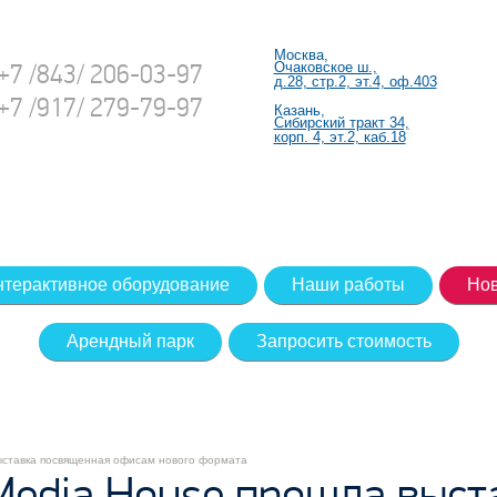
Москва,
+7 /843/ 206-03-97
Очаковское ш.,
д.28, стр.2, эт.4, оф.403
+7 /917/ 279-79-97
Казань,
Сибирский тракт 34,
корп. 4, эт.2, каб.18
нтерактивное оборудование
Наши работы
Нов
Арендный парк
Запросить стоимость
выставка посвященная офисам нового формата
 Media House прошла выст