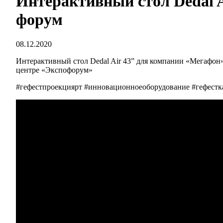
Интерактивный стол Dedal 
форум
08.12.2020
Интерактивный стол Dedal Air 43” для компании «Мегафон
центре «Экспофорум»
#гефестпроекциярт #инновационноеоборудование #гефестка