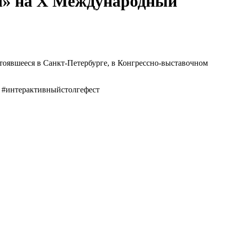
он» на Х Международный
тоявшееся в Санкт-Петербурге, в Конгрессно-выставочном
л #интерактивныйстолгефест