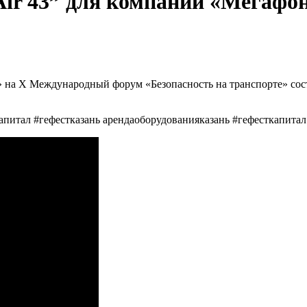
Air 43” для компании «Мегаф
» на Х Международный форум «Безопасность на транспорте» сос
питал #гефестказань арендаоборудованияказань #гефесткапита