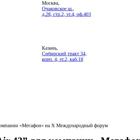
Москва,
Очаковское ш.,
д.28, стр.2, эт.4, оф.403
Казань,
Сибирский тракт 34,
корп. 4, эт.2, каб.18
я компании «Мегафон» на Х Международный форум